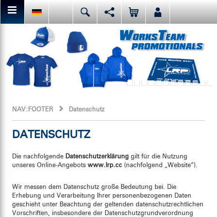
Hier kannst Du den aktuellen Seiteninhalt teilen bzw. liken.
Deutsch
English
Español
Facebook
Mail
Italiano
日本語
Oder like LRP auf Facebook. Das haben vor Dir schon
NAV:FOOTER
Datenschutz
DATENSCHUTZ
Die nachfolgende
Datenschutzerklärung
gilt für die Nutzung
unseres Online-Angebots
www.lrp.cc
(nachfolgend „Website“).
Wir messen dem Datenschutz große Bedeutung bei. Die
Erhebung und Verarbeitung Ihrer personenbezogenen Daten
geschieht unter Beachtung der geltenden datenschutzrechtlichen
Vorschriften, insbesondere der Datenschutzgrundverordnung