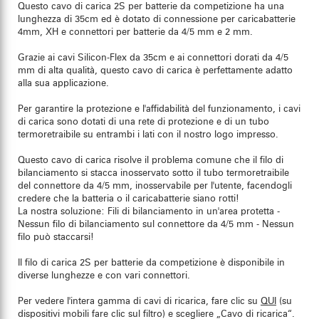
Questo cavo di carica 2S per batterie da competizione ha una
lunghezza di 35cm ed è dotato di connessione per caricabatterie
4mm, XH e connettori per batterie da 4/5 mm e 2 mm.
Grazie ai cavi Silicon-Flex da 35cm e ai connettori dorati da 4/5
mm di alta qualità, questo cavo di carica è perfettamente adatto
alla sua applicazione.
Per garantire la protezione e l'affidabilità del funzionamento, i cavi
di carica sono dotati di una rete di protezione e di un tubo
termoretraibile su entrambi i lati con il nostro logo impresso.
Questo cavo di carica risolve il problema comune che il filo di
bilanciamento si stacca inosservato sotto il tubo termoretraibile
del connettore da 4/5 mm, inosservabile per l'utente, facendogli
credere che la batteria o il caricabatterie siano rotti!
La nostra soluzione: Fili di bilanciamento in un'area protetta -
Nessun filo di bilanciamento sul connettore da 4/5 mm - Nessun
filo può staccarsi!
Il filo di carica 2S per batterie da competizione è disponibile in
diverse lunghezze e con vari connettori.
Per vedere l'intera gamma di cavi di ricarica, fare clic su
QUI
(su
dispositivi mobili fare clic sul filtro) e scegliere „Cavo di ricarica“.