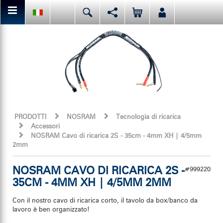
Da qui puoi condividere o mettere mi piace al contenuto della
Deutsch
English
Español
pagina attuale.
Italiano
日本語
Facebook
Oppure, prima di tutto, mettete mi piace alla nostra pagina
facebook.
PRODOTTI
NOSRAM
Tecnologia di ricarica
Accessori
NOSRAM Cavo di ricarica 2S - 35cm - 4mm XH | 4/5mm
2mm
NOSRAM CAVO DI RICARICA 2S -
#999220
35CM - 4MM XH | 4/5MM 2MM
Con il nostro cavo di ricarica corto, il tavolo da box/banco da
lavoro è ben organizzato!