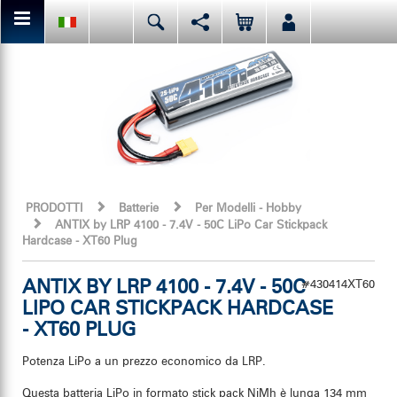
Da qui puoi condividere o mettere mi piace al contenuto della
Deutsch
English
Español
pagina attuale.
Italiano
日本語
Facebook
Oppure, prima di tutto, mettete mi piace alla nostra pagina
facebook.
PRODOTTI
Batterie
Per Modelli - Hobby
ANTIX by LRP 4100 - 7.4V - 50C LiPo Car Stickpack
Hardcase - XT60 Plug
ANTIX BY LRP 4100 - 7.4V - 50C
#430414XT60
LIPO CAR STICKPACK HARDCASE
- XT60 PLUG
Potenza LiPo a un prezzo economico da LRP.
Questa batteria LiPo in formato stick pack NiMh è lunga 134 mm