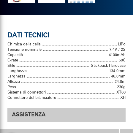
DATI TECNICI
Chimica della cella
LiPo
Tensione nominale
7.4V / 2S
Capacità
4100mAh
C-rate
50C
Stile
Stickpack Hardcase
Lunghezza
134.0mm
Larghezza
46.0mm
Altezza
24.0m
Peso
~230g
Sistema di connettori
XT60
Connettore del bilanciatore
XH
ASSISTENZA
Immagini del prodotto