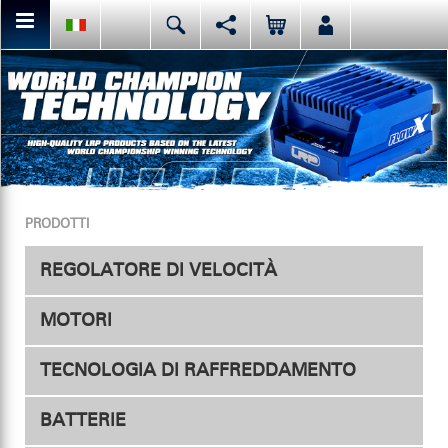
Da qui puoi condividere o mettere mi piace al contenuto della
Deutsch
English
Español
pagina attuale.
Italiano
日本語
Facebook
Oppure, prima di tutto, mettete mi piace alla nostra pagina
PRODOTTI
facebook.
REGOLATORE DI VELOCITÀ
MOTORI
Regolatori
TECNOLOGIA DI RAFFREDDAMENTO
Accessori
Elettrici
BATTERIE
Ventola per regolatore
Nitro