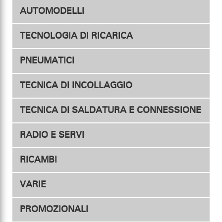
AUTOMODELLI
Per Modelli - Competizione
Ventola per motore
TECNOLOGIA DI RICARICA
Convogliatore d'aria
Per Modelli - Hobby
PNEUMATICI
Trasmettitore & Ricevitore
Sopporto per ventola
Caricabatterie
TECNICA DI INCOLLAGGIO
Griglia di protezione
Pneumatici
Accessori
Accessori
TECNICA DI SALDATURA E CONNESSIONE
Accessori
RADIO E SERVI
Connettori
RICAMBI
Trasmittenti
Adattatore
VARIE
Guaina termorestringente
Riceventi
PROMOZIONALI
Stazione di saldatura
Servi