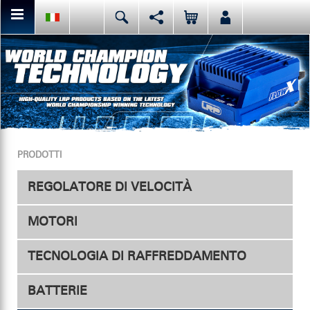
Da qui puoi condividere o mettere mi piace al contenuto della
Deutsch
English
Español
pagina attuale.
Italiano
日本語
Facebook
Oppure, prima di tutto, mettete mi piace alla nostra pagina
PRODOTTI
facebook.
REGOLATORE DI VELOCITÀ
MOTORI
Regolatori
TECNOLOGIA DI RAFFREDDAMENTO
Accessori
Elettrici
BATTERIE
Ventola per regolatore
Nitro