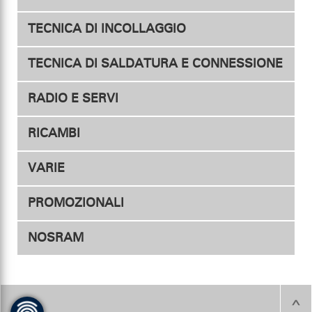
TECNICA DI INCOLLAGGIO
Pneumatici 1/10
Accessori
TECNICA DI SALDATURA E CONNESSIONE
Pneumatici 1/8
RADIO E SERVI
Connettori
Accessori
RICAMBI
Trasmittenti
Adattatore
VARIE
Guaina termorestringente
Riceventi
PROMOZIONALI
Stazione di saldatura
Servi
NOSRAM
Accessori per saldatura
Regolatore di velocità
Motori