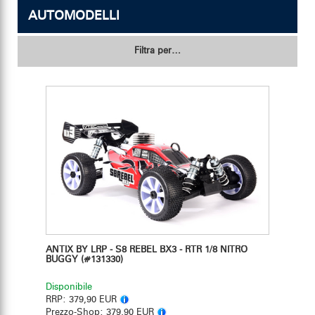
AUTOMODELLI
Per Modelli - Competizione
Ventola per motore
Filtra per…
Convogliatore d'aria
Per Modelli - Hobby
Trasmettitore & Ricevitore
Sopporto per ventola
Griglia di protezione
Accessori
ANTIX BY LRP - S8 REBEL BX3 - RTR 1/8 NITRO
BUGGY
(#131330)
Disponibile
RRP:
379,90 EUR
Prezzo-Shop:
379,90 EUR