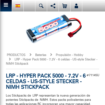
Puedes compartir esta página o darle a "me gusta".
Deutsch
English
Español
Facebook
Mail
Italiano
日本語
O me gusta LRP en Facebook. Antes de ti, ellos ya lo han hecho.
PRODUCTOS
Baterías
Propulsión - Hobby
LRP - Hyper Pack 5000 - 7.2V - 6 celdas - US-style Stecker -
NiMH Stickpack
LRP - HYPER PACK 5000 - 7.2V - 6
#71145U
CELDAS - US-STYLE STECKER -
NIMH STICKPACK
Los Stickpacks de LRP representan la nueva generación de
potentes Stickpacks de NiMH. Estos packs polivalentes para
todas las aplicaciones RC incorporan una mayor capacidad,