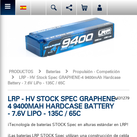
Puedes compartir esta página o darle a "me gusta".
Deutsch
English
Español
Facebook
Mail
Italiano
日本語
O me gusta LRP en Facebook. Antes de ti, ellos ya lo han hecho.
PRODUCTOS
Baterías
Propulsión - Competición
LRP - HV Stock Spec GRAPHENE-4 9400mAh Hardcase
Battery - 7.6V LiPo - 135C / 65C
LRP - HV STOCK SPEC GRAPHENE-
#431279
4 9400MAH HARDCASE BATTERY
- 7.6V LIPO - 135C / 65C
¡Tecnología de baterías STOCK Spec en alturas estándar en LRP!
¡Las baterías LRP STOCK Spec utilizan una construcción de celda