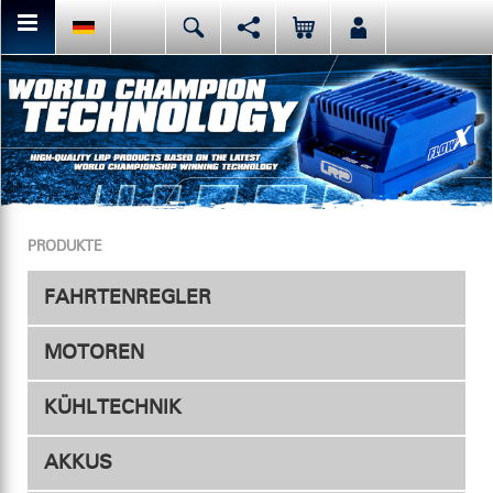
Hier kannst Du den aktuellen Seiteninhalt teilen bzw. liken.
Deutsch
English
Español
Facebook
Mail
Italiano
日本語
Oder like LRP auf Facebook. Das haben vor Dir schon
PRODUKTE
FAHRTENREGLER
MOTOREN
Fahrtenregler
KÜHLTECHNIK
Zubehör
Elektro
AKKUS
Reglerlüfter
Nitro