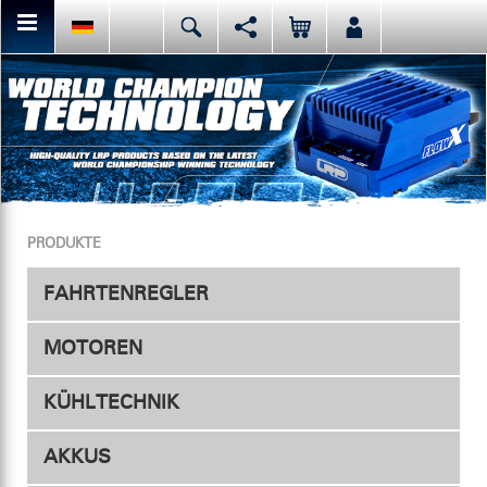
Hier kannst Du den aktuellen Seiteninhalt teilen bzw. liken.
Deutsch
English
Español
Facebook
Mail
Italiano
日本語
Oder like LRP auf Facebook. Das haben vor Dir schon
PRODUKTE
FAHRTENREGLER
MOTOREN
Fahrtenregler
KÜHLTECHNIK
Zubehör
Elektro
AKKUS
Reglerlüfter
Nitro