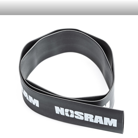
Oder like LRP auf Facebook. Das haben vor Dir schon
日本語