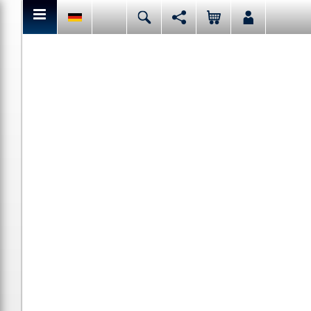
Hier kannst Du den aktuellen Seiteninhalt teilen bzw. liken.
Deutsch
English
Español
Italiano
Facebook
Mail