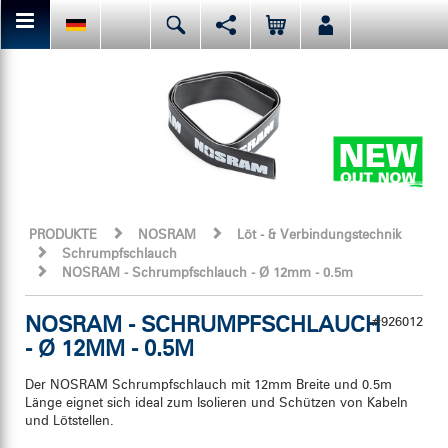
Hier kannst Du den aktuellen Seiteninhalt teilen bzw. liken.
Deutsch
English
Español
Facebook
Mail
Italiano
日本語
Oder like LRP auf Facebook. Das haben vor Dir schon
PRODUKTE
NOSRAM
Löt - & Verbindungstechnik
Schrumpfschlauch
NOSRAM - Schrumpfschlauch - Ø 12mm - 0.5m
NOSRAM - SCHRUMPFSCHLAUCH
#926012
- Ø 12MM - 0.5M
Der NOSRAM Schrumpfschlauch mit 12mm Breite und 0.5m
Länge eignet sich ideal zum Isolieren und Schützen von Kabeln
und Lötstellen.