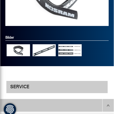
Bilder
SERVICE
Produktbilder
Produktbilder als JPGs
herunterladen
.