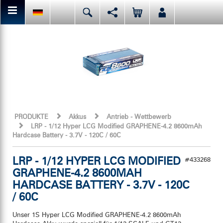
Hier kannst Du den aktuellen Seiteninhalt teilen bzw. liken.
Deutsch
English
Español
Facebook
Mail
Italiano
日本語
Oder like LRP auf Facebook. Das haben vor Dir schon
PRODUKTE
Akkus
Antrieb - Wettbewerb
LRP - 1/12 Hyper LCG Modified GRAPHENE-4.2 8600mAh
Hardcase Battery - 3.7V - 120C / 60C
LRP - 1/12 HYPER LCG MODIFIED
#433268
GRAPHENE-4.2 8600MAH
HARDCASE BATTERY - 3.7V - 120C
/ 60C
Unser 1S Hyper LCG Modified GRAPHENE-4.2 8600mAh