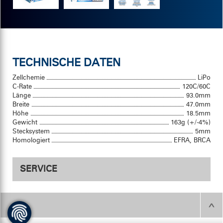
TECHNISCHE DATEN
Zellchemie
LiPo
C-Rate
120C/60C
Länge
93.0mm
Breite
47.0mm
Höhe
18.5mm
Gewicht
163g (+/-4%)
Stecksystem
5mm
Homologiert
EFRA, BRCA
SERVICE
Produktbilder
Produktbilder als JPGs
herunterladen
.