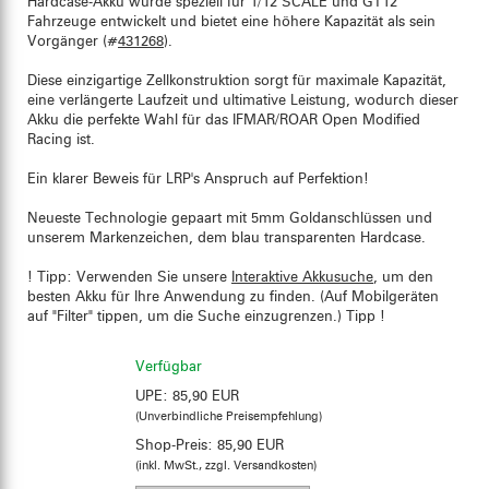
Hardcase-Akku wurde speziell für 1/12 SCALE und GT12
Fahrzeuge entwickelt und bietet eine höhere Kapazität als sein
Vorgänger (#
431268
).
Diese einzigartige Zellkonstruktion sorgt für maximale Kapazität,
eine verlängerte Laufzeit und ultimative Leistung, wodurch dieser
Akku die perfekte Wahl für das IFMAR/ROAR Open Modified
Racing ist.
Ein klarer Beweis für LRP's Anspruch auf Perfektion!
Neueste Technologie gepaart mit 5mm Goldanschlüssen und
unserem Markenzeichen, dem blau transparenten Hardcase.
! Tipp: Verwenden Sie unsere
Interaktive Akkusuche
, um den
besten Akku für Ihre Anwendung zu finden. (Auf Mobilgeräten
auf "Filter" tippen, um die Suche einzugrenzen.) Tipp !
Verfügbar
UPE:
85,90 EUR
(Unverbindliche Preisempfehlung)
Shop-Preis:
85,90 EUR
(inkl. MwSt., zzgl. Versandkosten)