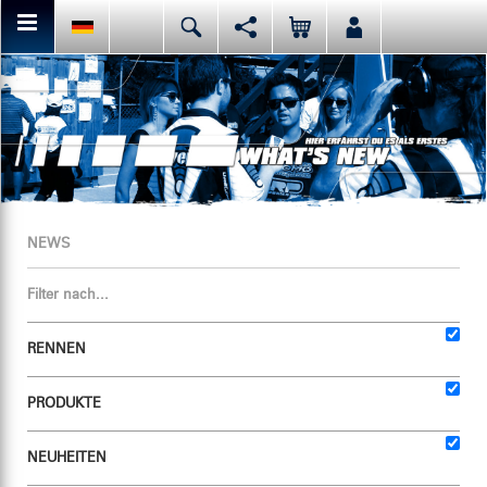
Hier kannst Du den aktuellen Seiteninhalt teilen bzw. liken.
Deutsch
English
Español
Facebook
Mail
Italiano
日本語
Oder like LRP auf Facebook. Das haben vor Dir schon
NEWS
Filter nach...
RENNEN
PRODUKTE
NEUHEITEN