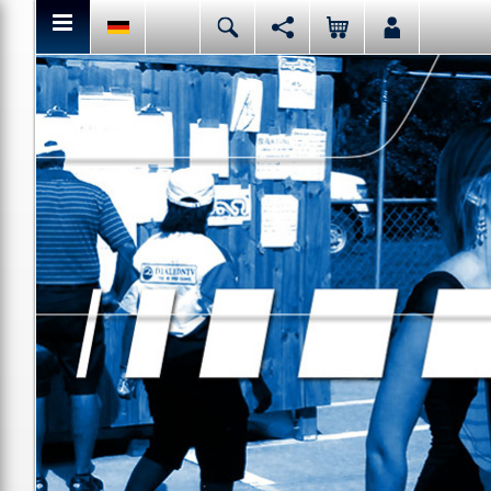
Hier kannst Du den aktuellen Seiteninhalt teilen bzw. liken.
Deutsch
English
Español
Italiano
Facebook
Mail