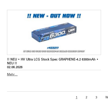
!! NEU • HV Ultra LCG Stock Spec GRAPHENE-4.2 6300mAh •
NEU !!
02.06.2026
Mehr...
1
2
3
W